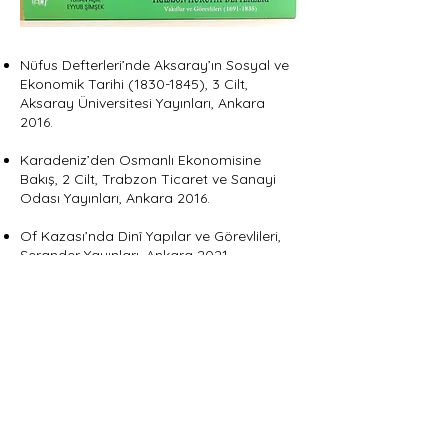
Nüfus Defterleri’nde Aksaray’ın Sosyal ve
Ekonomik Tarihi
(1830-1845)
, 3 Cilt,
Aksaray Üniversitesi Yayınları, Ankara
2016.
Karadeniz’den Osmanlı Ekonomisine
Bakış, 2 Cilt, Trabzon Ticaret ve Sanayi
Odası Yayınları, Ankara 2016.
Of Kazası’nda Dinî Yapılar ve Görevlileri,
Serander Yayınları, Ankara 2021.
Trabzon Hurufat Defterleri Vakıflar ve
Görevlileri
(1691-1835)
, Serander Yayınları,
Ankara 2019.
Onsekizinci Yüzyılda Trabzon’da Ticaret,
Serander Yayınları, İstanbul 2005.